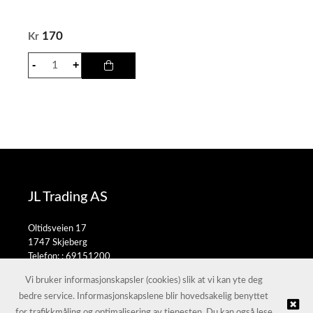
170
Kr
JL Trading AS
Oltidsveien 17
1747 Skjeberg
Telefon: :
69151200
E-post:
salg@jltrading.no
Vi bruker informasjonskapsler (cookies) slik at vi kan yte deg
bedre service. Informasjonskapslene blir hovedsakelig benyttet
for trafikkmåling og optimalisering av tjenesten. Du kan også lese