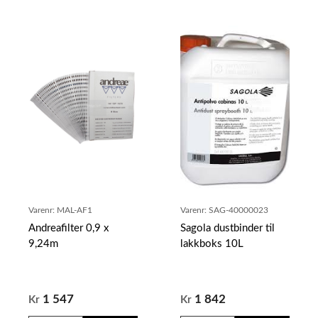
Varenr:
MAL-AF1
Varenr:
SAG-40000023
Andreafilter 0,9 x
Sagola dustbinder til
9,24m
lakkboks 10L
1 547
1 842
Kr
Kr