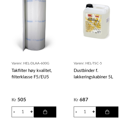
Varenr:
HEL-DLAA-600G
Varenr:
HEL-TSC-5
Takfilter høy kvalitet,
Dustbinder f.
filterklasse F5/EU5
lakkeringskabiner 5L
505
687
Kr
Kr