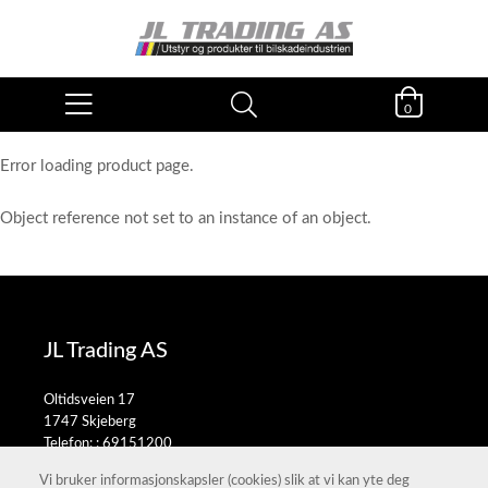
0
Error loading product page.
Object reference not set to an instance of an object.
JL Trading AS
Oltidsveien 17
1747 Skjeberg
Telefon: :
69151200
E-post:
salg@jltrading.no
Vi bruker informasjonskapsler (cookies) slik at vi kan yte deg