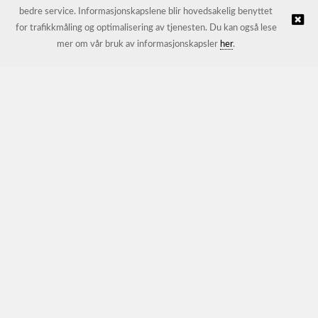
bedre service. Informasjonskapslene blir hovedsakelig benyttet
for trafikkmåling og optimalisering av tjenesten. Du kan også lese
© JL Trading AS |
Nettbutikk levert av Kréatif
mer om vår bruk av informasjonskapsler
her
.