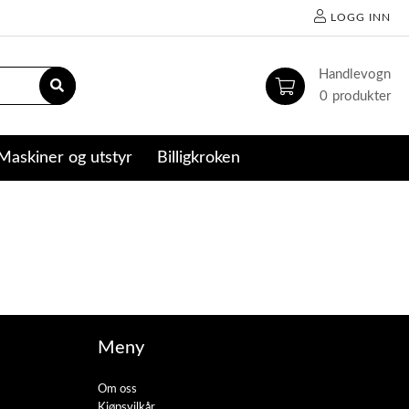
LOGG INN
0
Maskiner og utstyr
Billigkroken
Meny
Om oss
Kjøpsvilkår