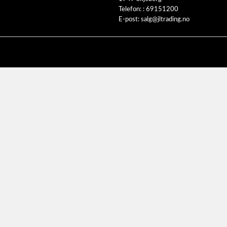
Telefon: :
69151200
E-post:
salg@jltrading.no