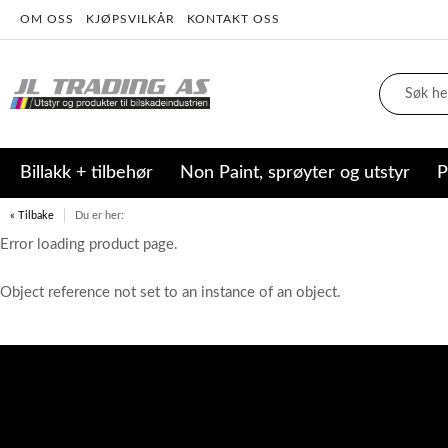
OM OSS
KJØPSVILKÅR
KONTAKT OSS
Billakk + tilbehør
Non Paint, sprøyter og utstyr
P
« Tilbake
Du er her:
Error loading product page.
Object reference not set to an instance of an object.