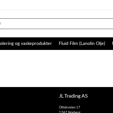
olering og vaskeprodukter
Fluid Film (Lanolin Olje)
JL Trading AS
Oltidsveien 17
1747 Skjeberg