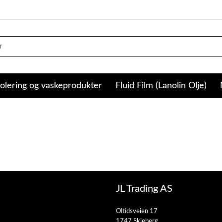
olering og vaskeprodukter
Fluid Film (Lanolin Olje)
JL Trading AS
Oltidsveien 17
1747 Skjeberg