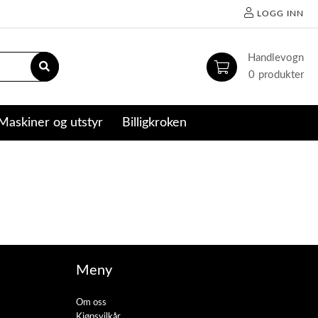
LOGG INN
0
Maskiner og utstyr
Billigkroken
Meny
Om oss
Kjøpsvilkår