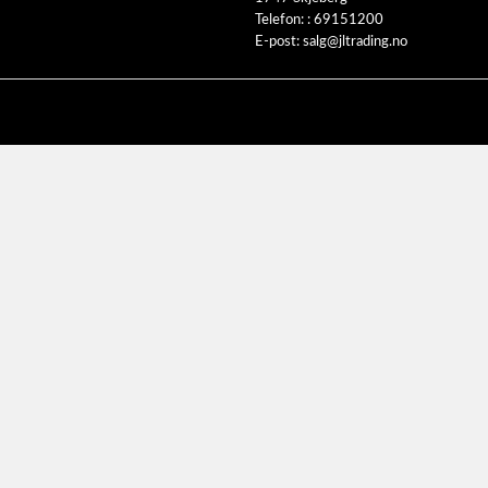
Telefon: :
69151200
E-post:
salg@jltrading.no