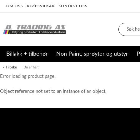
OM OSS
KJØPSVILKÅR
KONTAKT OSS
Billakk + tilbehør
Non Paint, sprøyter og utstyr
P
« Tilbake
Du er her:
Error loading product page.
Object reference not set to an instance of an object.