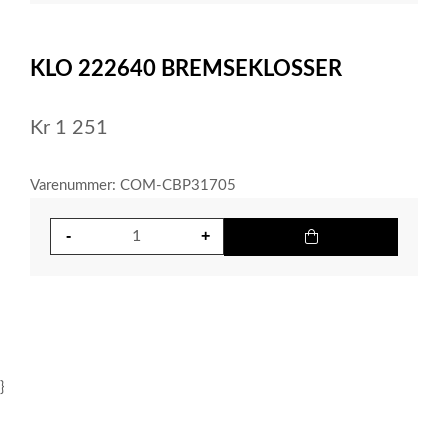
item
0
Item
1
KLO 222640 BREMSEKLOSSER
of
1
Kr
1 251
Varenummer: COM-CBP31705
}