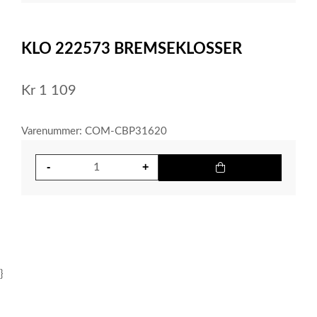
item
0
Item
1
KLO 222573 BREMSEKLOSSER
of
1
Kr
1 109
Varenummer: COM-CBP31620
}