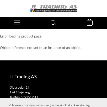
0
Error loading product page.
Object reference not set to an instance of an object.
JL Trading AS
Oltidsveien 17
1747 Skjeberg
Telefon: :
69151200
E-post:
salg@jltrading.no
Vi bruker informasjonskapsler (cookies) slik at vi kan yte deg