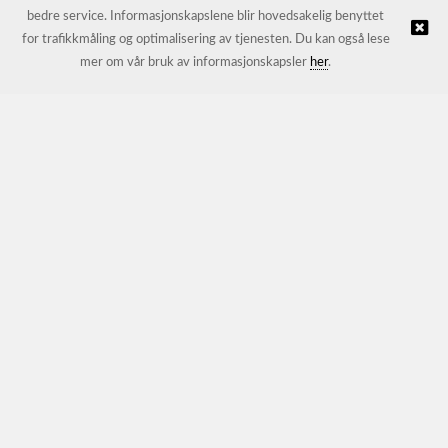
bedre service. Informasjonskapslene blir hovedsakelig benyttet
for trafikkmåling og optimalisering av tjenesten. Du kan også lese
© JL Trading AS |
Nettbutikk levert av Kréatif
mer om vår bruk av informasjonskapsler
her
.