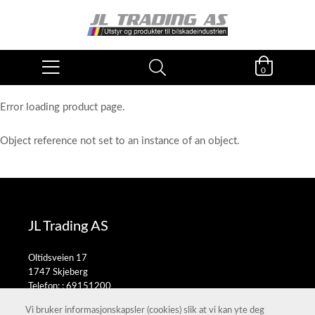
0
Error loading product page.
Object reference not set to an instance of an object.
JL Trading AS
Oltidsveien 17
1747 Skjeberg
Telefon: :
69151200
E-post:
salg@jltrading.no
Vi bruker informasjonskapsler (cookies) slik at vi kan yte deg