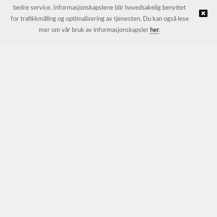
bedre service. Informasjonskapslene blir hovedsakelig benyttet
for trafikkmåling og optimalisering av tjenesten. Du kan også lese
© JL Trading AS |
Nettbutikk levert av Kréatif
mer om vår bruk av informasjonskapsler
her
.