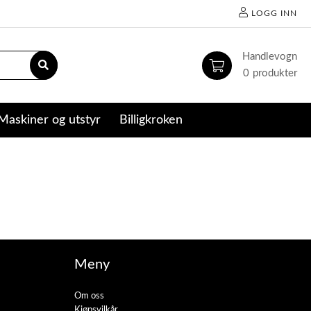
LOGG INN
0
Maskiner og utstyr
Billigkroken
Meny
Om oss
Kjøpsvilkår