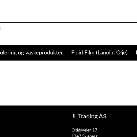
olering og vaskeprodukter
Fluid Film (Lanolin Olje)
JL Trading AS
Oltidsveien 17
1747 Skjeberg