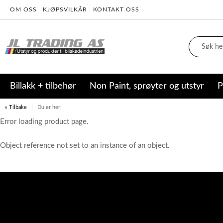
OM OSS
KJØPSVILKÅR
KONTAKT OSS
Billakk + tilbehør
Non Paint, sprøyter og utstyr
P
« Tilbake
Du er her:
Error loading product page.
Object reference not set to an instance of an object.