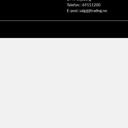
Telefon: :
69151200
E-post:
salg@jltrading.no