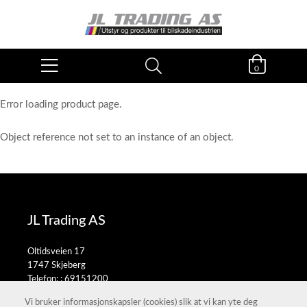
0
Error loading product page.
Object reference not set to an instance of an object.
JL Trading AS
Oltidsveien 17
1747 Skjeberg
Telefon: :
69151200
E-post:
salg@jltrading.no
Vi bruker informasjonskapsler (cookies) slik at vi kan yte deg