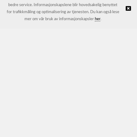
bedre service. Informasjonskapslene blir hovedsakelig benyttet
for trafikkmåling og optimalisering av tjenesten. Du kan også lese
© JL Trading AS |
Nettbutikk levert av Kréatif
mer om vår bruk av informasjonskapsler
her
.