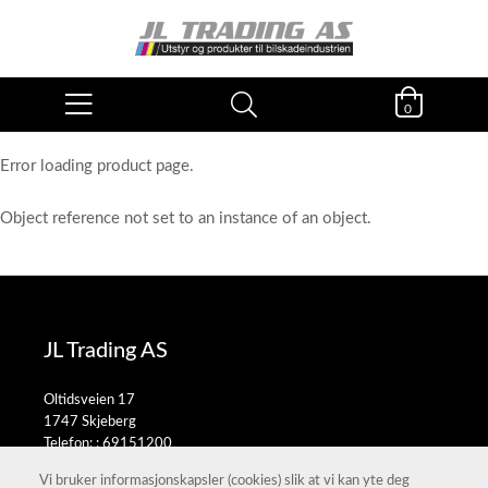
0
Error loading product page.
Object reference not set to an instance of an object.
JL Trading AS
Oltidsveien 17
1747 Skjeberg
Telefon: :
69151200
E-post:
salg@jltrading.no
Vi bruker informasjonskapsler (cookies) slik at vi kan yte deg