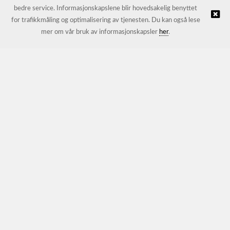
bedre service. Informasjonskapslene blir hovedsakelig benyttet
for trafikkmåling og optimalisering av tjenesten. Du kan også lese
© JL Trading AS |
Nettbutikk levert av Kréatif
mer om vår bruk av informasjonskapsler
her
.