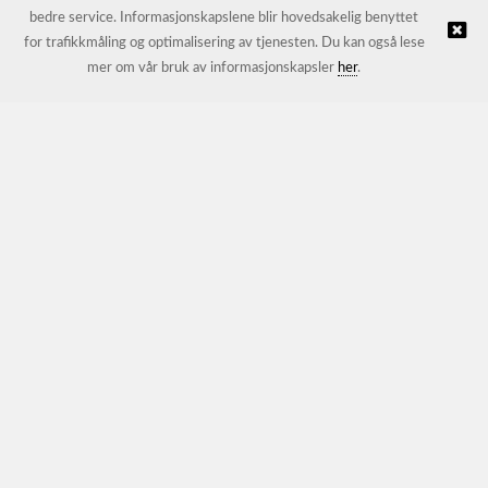
bedre service. Informasjonskapslene blir hovedsakelig benyttet
for trafikkmåling og optimalisering av tjenesten. Du kan også lese
© JL Trading AS |
Nettbutikk levert av Kréatif
mer om vår bruk av informasjonskapsler
her
.