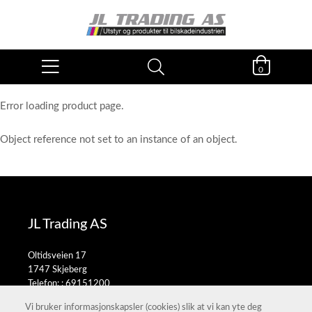
0
Error loading product page.
Object reference not set to an instance of an object.
JL Trading AS
Oltidsveien 17
1747 Skjeberg
Telefon: :
69151200
E-post:
salg@jltrading.no
Vi bruker informasjonskapsler (cookies) slik at vi kan yte deg