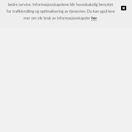
bedre service. Informasjonskapslene blir hovedsakelig benyttet
for trafikkmåling og optimalisering av tjenesten. Du kan også lese
© JL Trading AS |
Nettbutikk levert av Kréatif
mer om vår bruk av informasjonskapsler
her
.