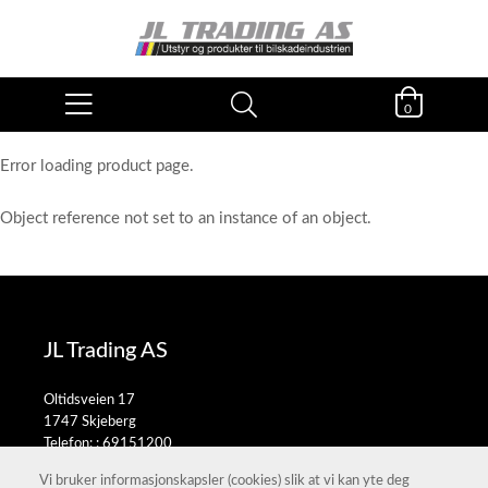
0
Error loading product page.
Object reference not set to an instance of an object.
JL Trading AS
Oltidsveien 17
1747 Skjeberg
Telefon: :
69151200
E-post:
salg@jltrading.no
Vi bruker informasjonskapsler (cookies) slik at vi kan yte deg