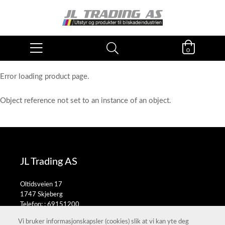
0
Error loading product page.
Object reference not set to an instance of an object.
JL Trading AS
Oltidsveien 17
1747 Skjeberg
Telefon: :
69151200
E-post:
salg@jltrading.no
Vi bruker informasjonskapsler (cookies) slik at vi kan yte deg