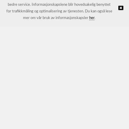
bedre service. Informasjonskapslene blir hovedsakelig benyttet
for trafikkmåling og optimalisering av tjenesten. Du kan også lese
© JL Trading AS |
Nettbutikk levert av Kréatif
mer om vår bruk av informasjonskapsler
her
.