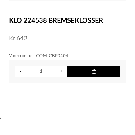
item
0
Item
1
KLO 224538 BREMSEKLOSSER
of
1
Kr
642
Varenummer: COM-CBP0404
}