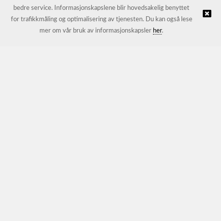
bedre service. Informasjonskapslene blir hovedsakelig benyttet
for trafikkmåling og optimalisering av tjenesten. Du kan også lese
© JL Trading AS |
Nettbutikk levert av Kréatif
mer om vår bruk av informasjonskapsler
her
.