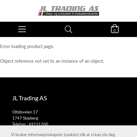
0
Error loading product page.
Object reference not set to an instance of an object.
JL Trading AS
Oltidsveien 17
1747 Skjeberg
Telefon: :
69151200
E-post:
salg@jltrading.no
Vi bruker informasjonskapsler (cookies) slik at vi kan yte deg