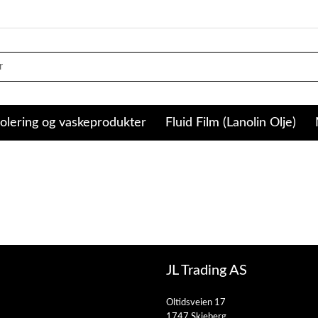
olering og vaskeprodukter
Fluid Film (Lanolin Olje)
JL Trading AS
Oltidsveien 17
1747 Skjeberg