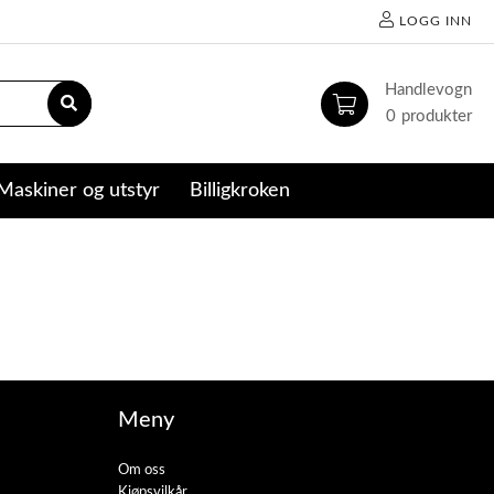
LOGG INN
0
Maskiner og utstyr
Billigkroken
Meny
Om oss
Kjøpsvilkår