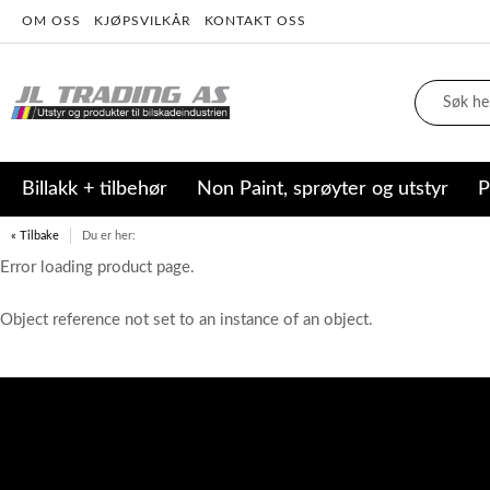
OM OSS
KJØPSVILKÅR
KONTAKT OSS
Billakk + tilbehør
Non Paint, sprøyter og utstyr
P
« Tilbake
Du er her:
Error loading product page.
Object reference not set to an instance of an object.