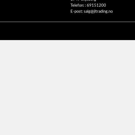
Telefon: :
69151200
E-post:
salg@jltrading.no