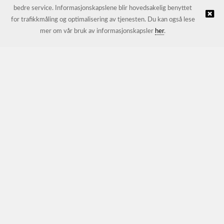
bedre service. Informasjonskapslene blir hovedsakelig benyttet
for trafikkmåling og optimalisering av tjenesten. Du kan også lese
© JL Trading AS |
Nettbutikk levert av Kréatif
mer om vår bruk av informasjonskapsler
her
.