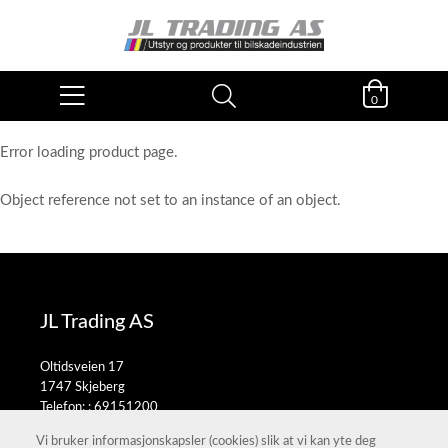
0
Error loading product page.
Object reference not set to an instance of an object.
JL Trading AS
Oltidsveien 17
1747 Skjeberg
Telefon: :
69151200
E-post:
salg@jltrading.no
Vi bruker informasjonskapsler (cookies) slik at vi kan yte deg