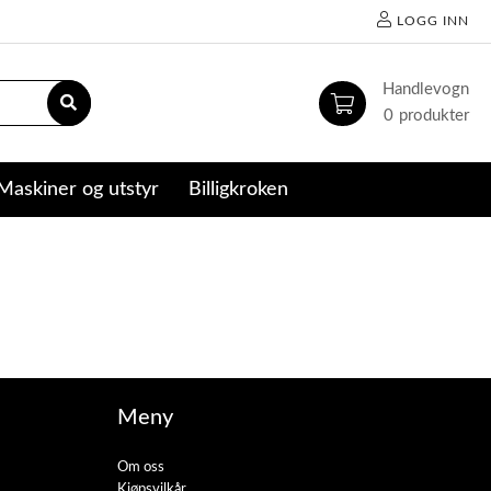
LOGG INN
0
Maskiner og utstyr
Billigkroken
Meny
Om oss
Kjøpsvilkår