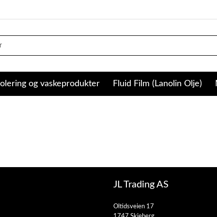
olering og vaskeprodukter
Fluid Film (Lanolin Olje)
JL Trading AS
Oltidsveien 17
1747 Skjeberg