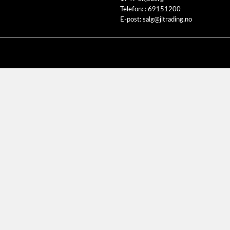
Telefon: :
69151200
E-post:
salg@jltrading.no