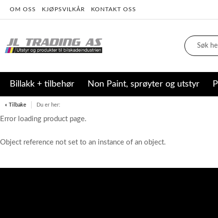
OM OSS
KJØPSVILKÅR
KONTAKT OSS
Billakk + tilbehør
Non Paint, sprøyter og utstyr
P
« Tilbake
Du er her:
Error loading product page.
Object reference not set to an instance of an object.