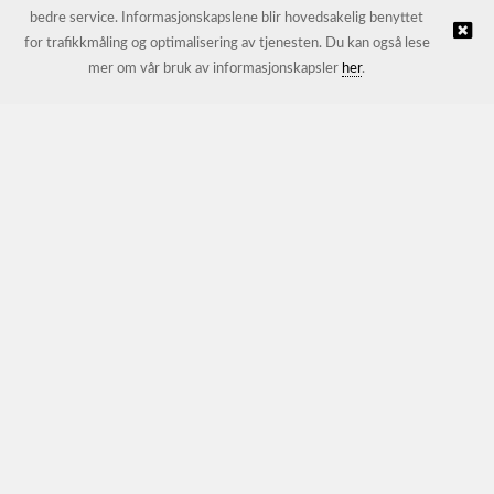
bedre service. Informasjonskapslene blir hovedsakelig benyttet
for trafikkmåling og optimalisering av tjenesten. Du kan også lese
© JL Trading AS |
Nettbutikk levert av Kréatif
mer om vår bruk av informasjonskapsler
her
.