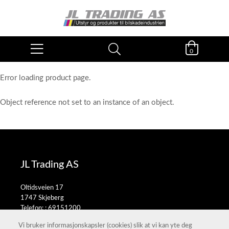
0
Error loading product page.
Object reference not set to an instance of an object.
JL Trading AS
Oltidsveien 17
1747 Skjeberg
Telefon: :
69151200
E-post:
salg@jltrading.no
Vi bruker informasjonskapsler (cookies) slik at vi kan yte deg