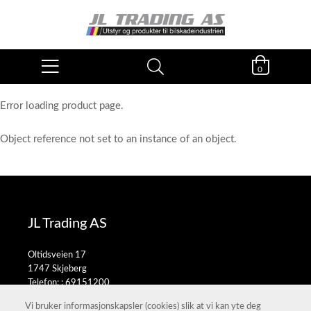
0
Error loading product page.
Object reference not set to an instance of an object.
JL Trading AS
Oltidsveien 17
1747 Skjeberg
Telefon: :
69151200
E-post:
salg@jltrading.no
Vi bruker informasjonskapsler (cookies) slik at vi kan yte deg