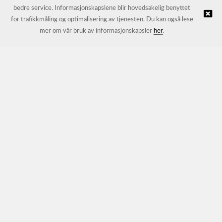
bedre service. Informasjonskapslene blir hovedsakelig benyttet
for trafikkmåling og optimalisering av tjenesten. Du kan også lese
© JL Trading AS |
Nettbutikk levert av Kréatif
mer om vår bruk av informasjonskapsler
her
.