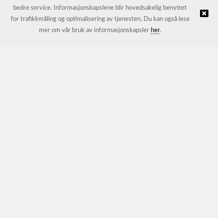
bedre service. Informasjonskapslene blir hovedsakelig benyttet
for trafikkmåling og optimalisering av tjenesten. Du kan også lese
© JL Trading AS |
Nettbutikk levert av Kréatif
mer om vår bruk av informasjonskapsler
her
.