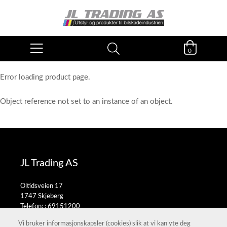
0
Error loading product page.
Object reference not set to an instance of an object.
JL Trading AS
Oltidsveien 17
1747 Skjeberg
Telefon: :
69151200
E-post:
salg@jltrading.no
Vi bruker informasjonskapsler (cookies) slik at vi kan yte deg