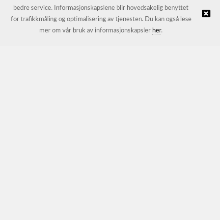
bedre service. Informasjonskapslene blir hovedsakelig benyttet
for trafikkmåling og optimalisering av tjenesten. Du kan også lese
© JL Trading AS |
Nettbutikk levert av Kréatif
mer om vår bruk av informasjonskapsler
her
.