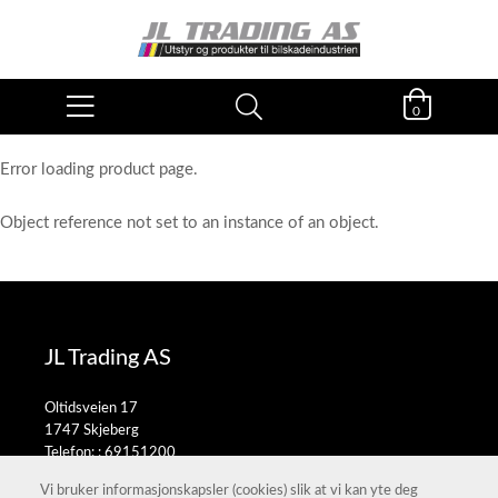
0
Error loading product page.
Object reference not set to an instance of an object.
JL Trading AS
Oltidsveien 17
1747 Skjeberg
Telefon: :
69151200
E-post:
salg@jltrading.no
Vi bruker informasjonskapsler (cookies) slik at vi kan yte deg