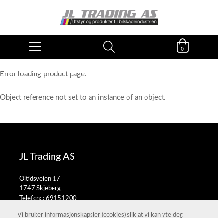
0
Error loading product page.
Object reference not set to an instance of an object.
JL Trading AS
Oltidsveien 17
1747 Skjeberg
Telefon: :
69151200
E-post:
salg@jltrading.no
Vi bruker informasjonskapsler (cookies) slik at vi kan yte deg