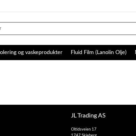
olering og vaskeprodukter
Fluid Film (Lanolin Olje)
JL Trading AS
Oltidsveien 17
1747 Skjeberg