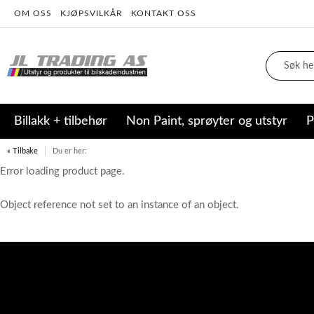
OM OSS
KJØPSVILKÅR
KONTAKT OSS
Billakk + tilbehør
Non Paint, sprøyter og utstyr
P
« Tilbake
Du er her:
Error loading product page.
Object reference not set to an instance of an object.