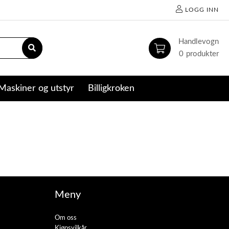
LOGG INN
0
Maskiner og utstyr
Billigkroken
Meny
Om oss
Kjøpsvilkår