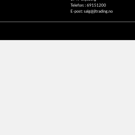
Telefon: :
69151200
E-post:
salg@jltrading.no