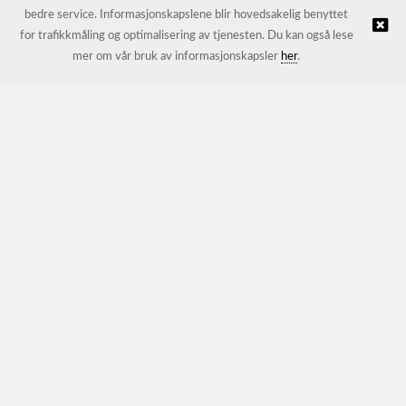
bedre service. Informasjonskapslene blir hovedsakelig benyttet
for trafikkmåling og optimalisering av tjenesten. Du kan også lese
© JL Trading AS |
Nettbutikk levert av Kréatif
mer om vår bruk av informasjonskapsler
her
.