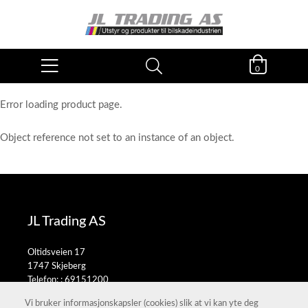
0
Error loading product page.
Object reference not set to an instance of an object.
JL Trading AS
Oltidsveien 17
1747 Skjeberg
Telefon: :
69151200
E-post:
salg@jltrading.no
Vi bruker informasjonskapsler (cookies) slik at vi kan yte deg