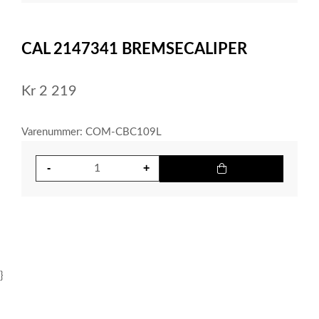
item
0
Item
1
CAL 2147341 BREMSECALIPER
of
1
Kr
2 219
Varenummer: COM-CBC109L
}