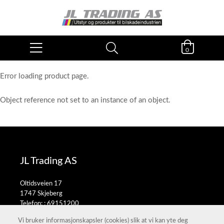
0
Error loading product page.
Object reference not set to an instance of an object.
JL Trading AS
Oltidsveien 17
1747 Skjeberg
Telefon: :
69151200
E-post:
salg@jltrading.no
Vi bruker informasjonskapsler (cookies) slik at vi kan yte deg