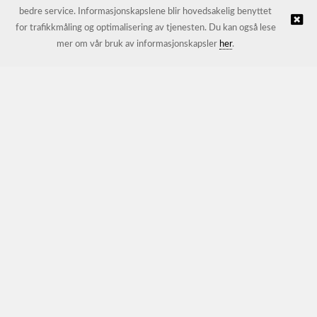
bedre service. Informasjonskapslene blir hovedsakelig benyttet
for trafikkmåling og optimalisering av tjenesten. Du kan også lese
© JL Trading AS |
Nettbutikk levert av Kréatif
mer om vår bruk av informasjonskapsler
her
.