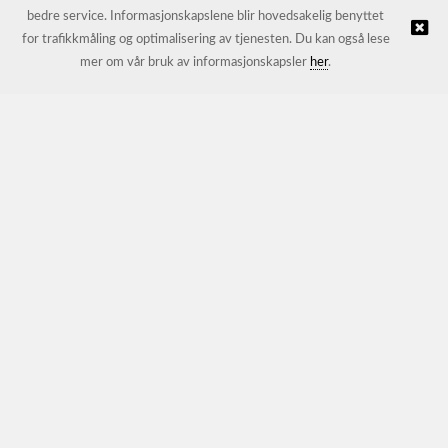
bedre service. Informasjonskapslene blir hovedsakelig benyttet
for trafikkmåling og optimalisering av tjenesten. Du kan også lese
© JL Trading AS |
Nettbutikk levert av Kréatif
mer om vår bruk av informasjonskapsler
her
.