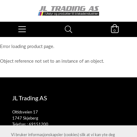
0
Error loading product page.
Object reference not set to an instance of an object.
JL Trading AS
Oltidsveien 17
1747 Skjeberg
Telefon: :
69151200
E-post:
salg@jltrading.no
Vi bruker informasjonskapsler (cookies) slik at vi kan yte deg