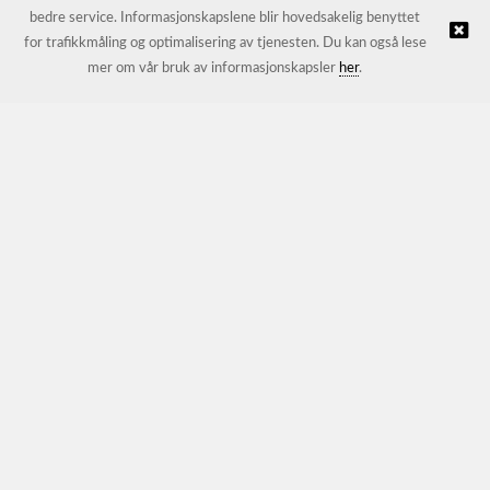
bedre service. Informasjonskapslene blir hovedsakelig benyttet
for trafikkmåling og optimalisering av tjenesten. Du kan også lese
© JL Trading AS |
Nettbutikk levert av Kréatif
mer om vår bruk av informasjonskapsler
her
.