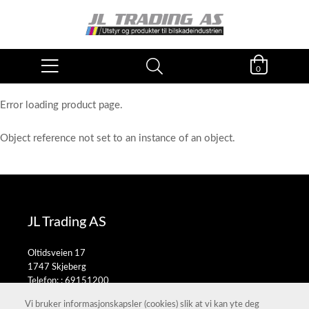
0
Error loading product page.
Object reference not set to an instance of an object.
JL Trading AS
Oltidsveien 17
1747 Skjeberg
Telefon: :
69151200
E-post:
salg@jltrading.no
Vi bruker informasjonskapsler (cookies) slik at vi kan yte deg