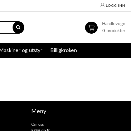
LOGG INN
0
Maskiner og utstyr
Billigkroken
Meny
Om oss
Kjøpsvilkår