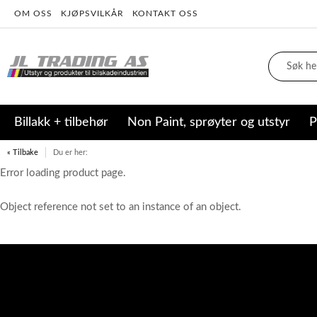
OM OSS
KJØPSVILKÅR
KONTAKT OSS
Billakk + tilbehør
Non Paint, sprøyter og utstyr
P
« Tilbake
Du er her:
Error loading product page.
Object reference not set to an instance of an object.