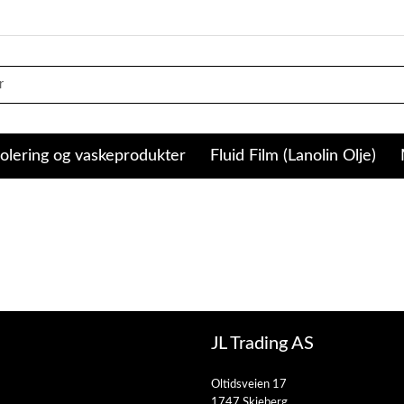
olering og vaskeprodukter
Fluid Film (Lanolin Olje)
JL Trading AS
Oltidsveien 17
1747 Skjeberg