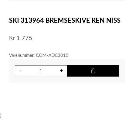
item
0
Item
1
SKI 313964 BREMSESKIVE REN NISS
of
1
Kr
1 775
Varenummer: COM-ADC3010
}