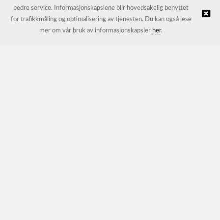
bedre service. Informasjonskapslene blir hovedsakelig benyttet
for trafikkmåling og optimalisering av tjenesten. Du kan også lese
© JL Trading AS |
Nettbutikk levert av Kréatif
mer om vår bruk av informasjonskapsler
her
.