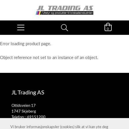
0
Error loading product page.
Object reference not set to an instance of an object.
JL Trading AS
Oltidsveien 17
1747 Skjeberg
Telefon: :
69151200
E-post:
salg@jltrading.no
Vi bruker informasjonskapsler (cookies) slik at vi kan yte deg