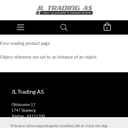
0
Error loading product page.
Object reference not set to an instance of an object.
JL Trading AS
Oltidsveien 17
1747 Skjeberg
Telefon: :
69151200
E-post:
salg@jltrading.no
Vi bruker informasjonskapsler (cookies) slik at vi kan yte deg