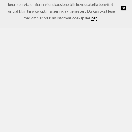
bedre service. Informasjonskapslene blir hovedsakelig benyttet
for trafikkmåling og optimalisering av tjenesten. Du kan også lese
© JL Trading AS |
Nettbutikk levert av Kréatif
mer om vår bruk av informasjonskapsler
her
.