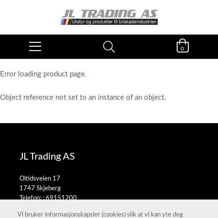
0
Error loading product page.
Object reference not set to an instance of an object.
JL Trading AS
Oltidsveien 17
1747 Skjeberg
Telefon: :
69151200
E-post:
salg@jltrading.no
Vi bruker informasjonskapsler (cookies) slik at vi kan yte deg