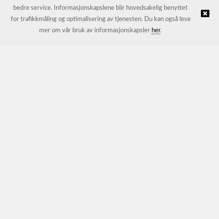
bedre service. Informasjonskapslene blir hovedsakelig benyttet
for trafikkmåling og optimalisering av tjenesten. Du kan også lese
© JL Trading AS |
Nettbutikk levert av Kréatif
mer om vår bruk av informasjonskapsler
her
.