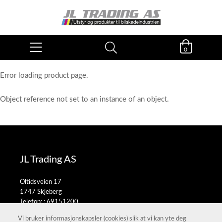
0
Error loading product page.
Object reference not set to an instance of an object.
JL Trading AS
Oltidsveien 17
1747 Skjeberg
Telefon: :
69151200
E-post:
salg@jltrading.no
Vi bruker informasjonskapsler (cookies) slik at vi kan yte deg