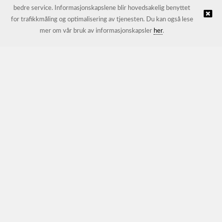
bedre service. Informasjonskapslene blir hovedsakelig benyttet
for trafikkmåling og optimalisering av tjenesten. Du kan også lese
© JL Trading AS |
Nettbutikk levert av Kréatif
mer om vår bruk av informasjonskapsler
her
.