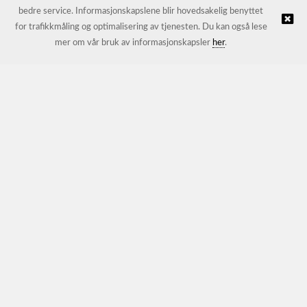
bedre service. Informasjonskapslene blir hovedsakelig benyttet
for trafikkmåling og optimalisering av tjenesten. Du kan også lese
© JL Trading AS |
Nettbutikk levert av Kréatif
mer om vår bruk av informasjonskapsler
her
.