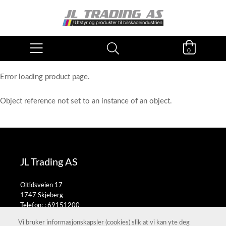
0
Error loading product page.
Object reference not set to an instance of an object.
JL Trading AS
Oltidsveien 17
1747 Skjeberg
Telefon: :
69151200
E-post:
salg@jltrading.no
Vi bruker informasjonskapsler (cookies) slik at vi kan yte deg