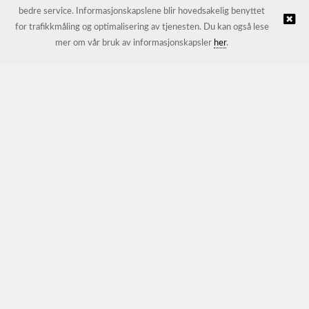
bedre service. Informasjonskapslene blir hovedsakelig benyttet
for trafikkmåling og optimalisering av tjenesten. Du kan også lese
© JL Trading AS |
Nettbutikk levert av Kréatif
mer om vår bruk av informasjonskapsler
her
.