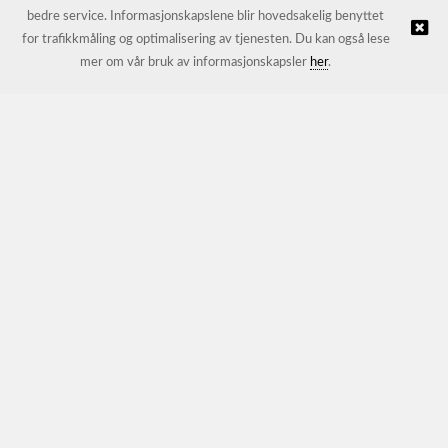
bedre service. Informasjonskapslene blir hovedsakelig benyttet
for trafikkmåling og optimalisering av tjenesten. Du kan også lese
© JL Trading AS |
Nettbutikk levert av Kréatif
mer om vår bruk av informasjonskapsler
her
.