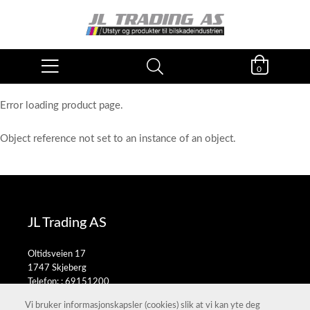
0
Error loading product page.
Object reference not set to an instance of an object.
JL Trading AS
Oltidsveien 17
1747 Skjeberg
Telefon: :
69151200
E-post:
salg@jltrading.no
Vi bruker informasjonskapsler (cookies) slik at vi kan yte deg