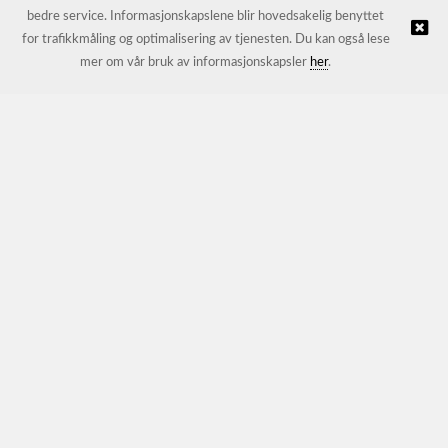
bedre service. Informasjonskapslene blir hovedsakelig benyttet
for trafikkmåling og optimalisering av tjenesten. Du kan også lese
© JL Trading AS |
Nettbutikk levert av Kréatif
mer om vår bruk av informasjonskapsler
her
.