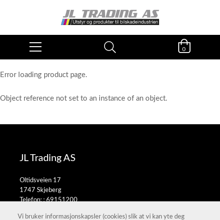
0
Error loading product page.
Object reference not set to an instance of an object.
JL Trading AS
Oltidsveien 17
1747 Skjeberg
Telefon: :
69151200
E-post:
salg@jltrading.no
Vi bruker informasjonskapsler (cookies) slik at vi kan yte deg