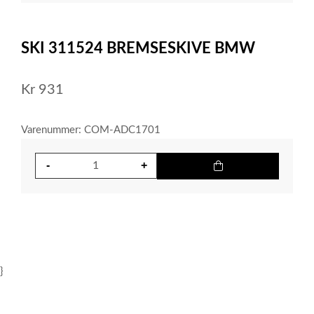
item
0
Item
1
SKI 311524 BREMSESKIVE BMW
of
1
Kr
931
Varenummer: COM-ADC1701
}