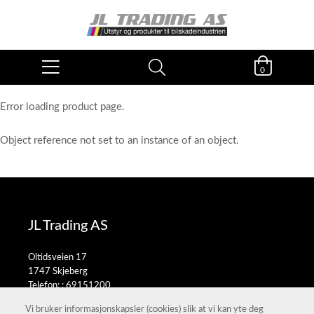
0
Error loading product page.
Object reference not set to an instance of an object.
JL Trading AS
Oltidsveien 17
1747 Skjeberg
Telefon: :
69151200
E-post:
salg@jltrading.no
Vi bruker informasjonskapsler (cookies) slik at vi kan yte deg