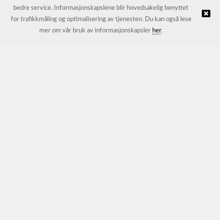
bedre service. Informasjonskapslene blir hovedsakelig benyttet
for trafikkmåling og optimalisering av tjenesten. Du kan også lese
© JL Trading AS |
Nettbutikk levert av Kréatif
mer om vår bruk av informasjonskapsler
her
.