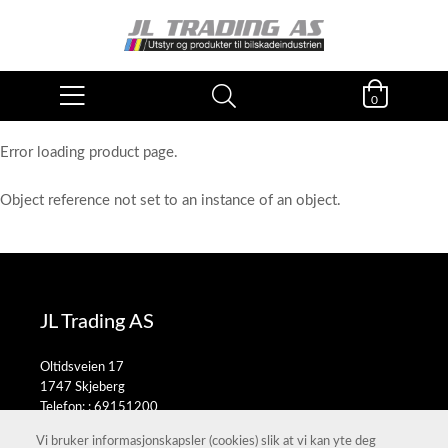
0
Error loading product page.
Object reference not set to an instance of an object.
JL Trading AS
Oltidsveien 17
1747 Skjeberg
Telefon: :
69151200
E-post:
salg@jltrading.no
Vi bruker informasjonskapsler (cookies) slik at vi kan yte deg