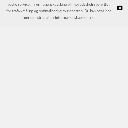
bedre service. Informasjonskapslene blir hovedsakelig benyttet
for trafikkmåling og optimalisering av tjenesten. Du kan også lese
© JL Trading AS |
Nettbutikk levert av Kréatif
mer om vår bruk av informasjonskapsler
her
.