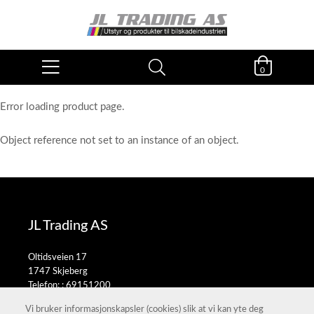
0
Error loading product page.
Object reference not set to an instance of an object.
JL Trading AS
Oltidsveien 17
1747 Skjeberg
Telefon: :
69151200
E-post:
salg@jltrading.no
Vi bruker informasjonskapsler (cookies) slik at vi kan yte deg