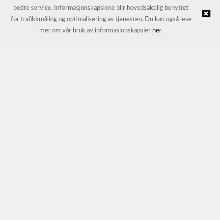
bedre service. Informasjonskapslene blir hovedsakelig benyttet
for trafikkmåling og optimalisering av tjenesten. Du kan også lese
© JL Trading AS |
Nettbutikk levert av Kréatif
mer om vår bruk av informasjonskapsler
her
.