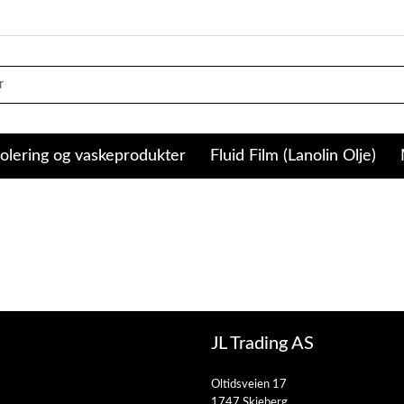
olering og vaskeprodukter
Fluid Film (Lanolin Olje)
JL Trading AS
Oltidsveien 17
1747 Skjeberg