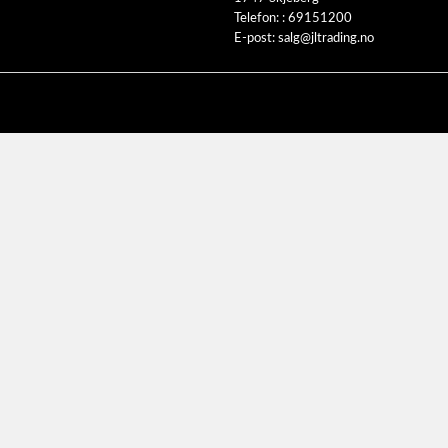
Telefon: :
69151200
E-post:
salg@jltrading.no