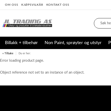
OM OSS
KJØPSVILKÅR
KONTAKT OSS
Billakk + tilbehør
Non Paint, sprøyter og utstyr
P
« Tilbake
Du er her:
Error loading product page.
Object reference not set to an instance of an object.