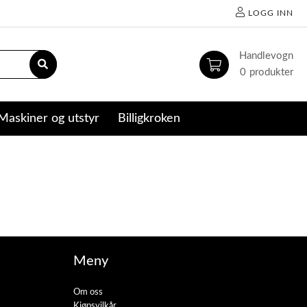
LOGG INN
0
Maskiner og utstyr
Billigkroken
Meny
Om oss
Kjøpsvilkår