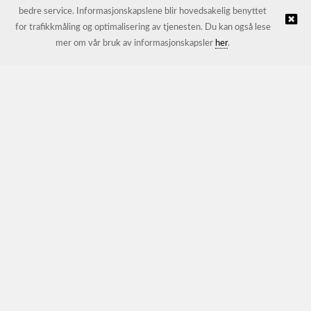
bedre service. Informasjonskapslene blir hovedsakelig benyttet
for trafikkmåling og optimalisering av tjenesten. Du kan også lese
© JL Trading AS |
Nettbutikk levert av Kréatif
mer om vår bruk av informasjonskapsler
her
.