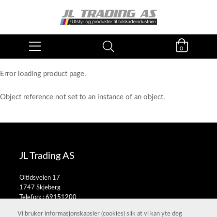
0
Error loading product page.
Object reference not set to an instance of an object.
JL Trading AS
Oltidsveien 17
1747 Skjeberg
Telefon: :
69151200
E-post:
salg@jltrading.no
Vi bruker informasjonskapsler (cookies) slik at vi kan yte deg