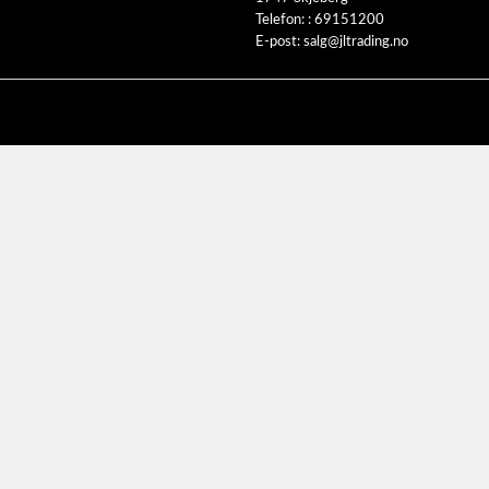
Telefon: :
69151200
E-post:
salg@jltrading.no