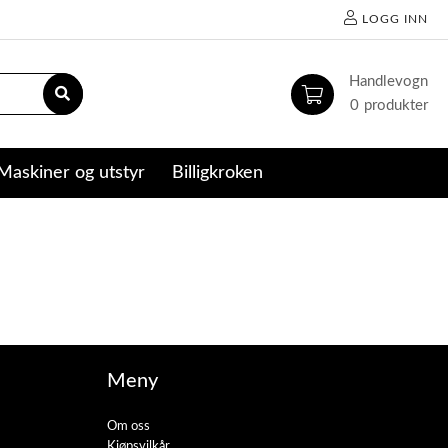
LOGG INN
0
Maskiner og utstyr
Billigkroken
Meny
Om oss
Kjøpsvilkår