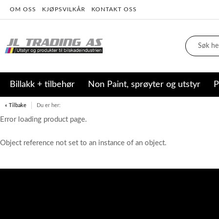
OM OSS
KJØPSVILKÅR
KONTAKT OSS
Billakk + tilbehør
Non Paint, sprøyter og utstyr
P
« Tilbake
Du er her:
Error loading product page.
Object reference not set to an instance of an object.