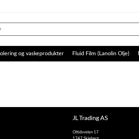
olering og vaskeprodukter
Fluid Film (Lanolin Olje)
JL Trading AS
Oltidsveien 17
1747 Skjeberg