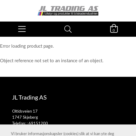
0
Error loading product page.
Object reference not set to an instance of an object.
JL Trading AS
Oltidsveien 17
1747 Skjeberg
Telefon: :
69151200
E-post:
salg@jltrading.no
Vi bruker informasjonskapsler (cookies) slik at vi kan yte deg