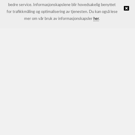
bedre service. Informasjonskapslene blir hovedsakelig benyttet
for trafikkmåling og optimalisering av tjenesten. Du kan også lese
© JL Trading AS |
Nettbutikk levert av Kréatif
mer om vår bruk av informasjonskapsler
her
.