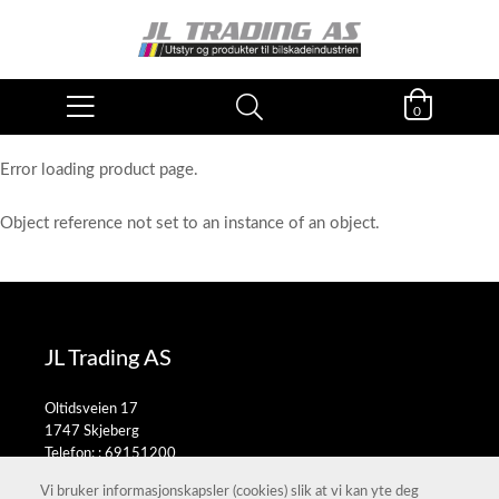
0
Error loading product page.
Object reference not set to an instance of an object.
JL Trading AS
Oltidsveien 17
1747 Skjeberg
Telefon: :
69151200
E-post:
salg@jltrading.no
Vi bruker informasjonskapsler (cookies) slik at vi kan yte deg