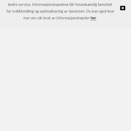
bedre service. Informasjonskapslene blir hovedsakelig benyttet
for trafikkmåling og optimalisering av tjenesten. Du kan også lese
© JL Trading AS |
Nettbutikk levert av Kréatif
mer om vår bruk av informasjonskapsler
her
.