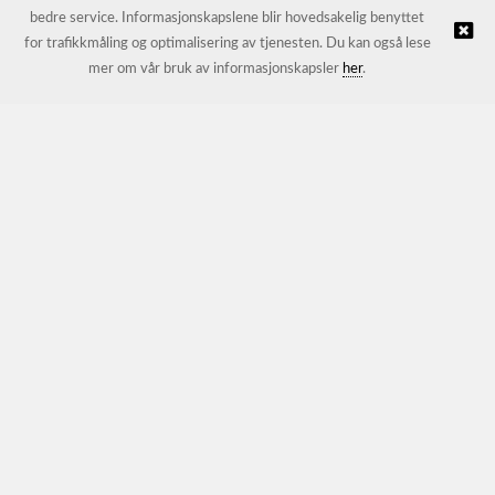
bedre service. Informasjonskapslene blir hovedsakelig benyttet
for trafikkmåling og optimalisering av tjenesten. Du kan også lese
© JL Trading AS |
Nettbutikk levert av Kréatif
mer om vår bruk av informasjonskapsler
her
.