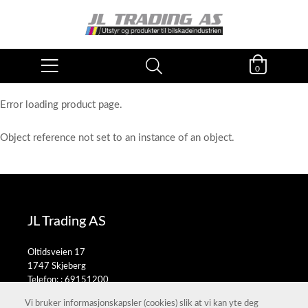
0
Error loading product page.
Object reference not set to an instance of an object.
JL Trading AS
Oltidsveien 17
1747 Skjeberg
Telefon: :
69151200
E-post:
salg@jltrading.no
Vi bruker informasjonskapsler (cookies) slik at vi kan yte deg